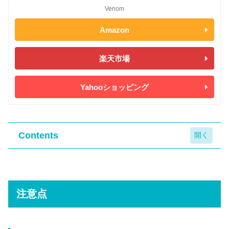
Venom
Amazon
楽天市場
Yahooショッピング
Contents
注意点
注意点①紙の説明書なし
注意点
注意点②大きく、重い
注意点③ターボモードは長押ししないといけな