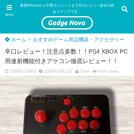
最新iPhoneから中華ガジェットまで辛口レビュー多めの総
合メディアです。
MENU
ホーム
おすすめゲーム周辺機器・アクセサリー
辛口レビュー！注意点多数！！PS4 XBOX PC
用連射機能付きアケコン徹底レビュー！！
2020年12月8日
2020年10月12日
3 min
4,424
views