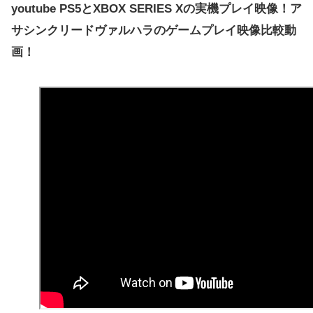
youtube PS5とXBOX SERIES Xの実機プレイ映像！ア
PS5コントローラーを使った感想
サシンクリードヴァルハラのゲームプレイ映像比較動
XBOX SERIES Xコントローラーを使った感想
画！
オーディオの比較
オーディオを比較した結果
PS5・XBOX SERIES Xの3Dオーディオ技術を体
験した感想
本体サイズの比較
互換性モードでのプレイ比較
容量比較
まとめ