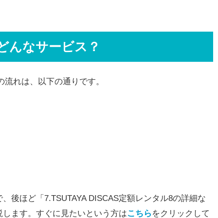
サービス？
Sとはどんなサービス？
ルの違いと、お勧めはどっちか。
ービスの流れは、以下の通りです。
ルーレイの量が膨大
限なし！
が良好。
ほど「7.TSUTAYA DISCAS定額レンタル8の詳細な
れない。
説します。すぐに見たいという方は
こちら
をクリックして