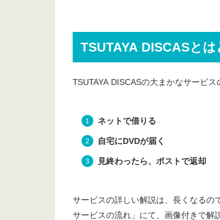
TSUTAYA DISCASとはどんな
料金
TSUTAYA DISCA
単品レンタル
定額レンタル
レンタルショップと宅配レンタ
TSUTAYA DISCASの大まかなサ
TSUTAYA DISCASの良い点
良い点①レンタル可能なDVD・ブ
ネットで借りる
良い点②旧作借り放題。
自宅にDVDが届く
良い点③延長料金なし！ 返却期
見終わったら、ポストで返却
良い点④DVD・ブルーレイの状態
TSUTAYA DISCASの悪い点
サービスの詳しい解説は、長くなるので、後
悪い点①人気作はなかなか借りら
サービスの流れ」にて、画像付きで解