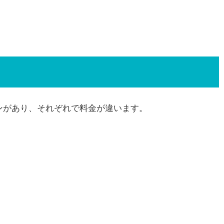
ならないのが面倒
お勧めの映画・アニメ
タル8の詳細なサービスの流れ
ンがあり、それぞれで料金が違います。