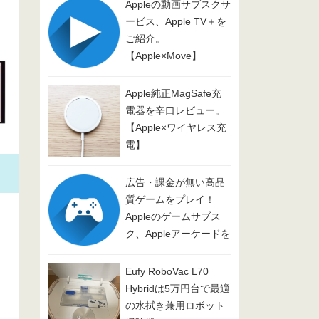
Appleの動画サブスクサ
ービス、Apple TV＋を
ご紹介。
【Apple×Move】
Apple純正MagSafe充
電器を辛口レビュー。
【Apple×ワイヤレス充
電】
広告・課金が無い高品
質ゲームをプレイ！
Appleのゲームサブス
ク、Appleアーケードを
ご紹介
【Apple×Game】
Eufy RoboVac L70
Hybridは5万円台で最適
の水拭き兼用ロボット